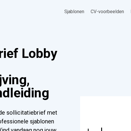
Sjablonen
CV-voorbeelden
rief Lobby
ving,
ndleiding
 sollicitatiebrief met
ofessionele sjablonen
. Vind vandaag nog jouw