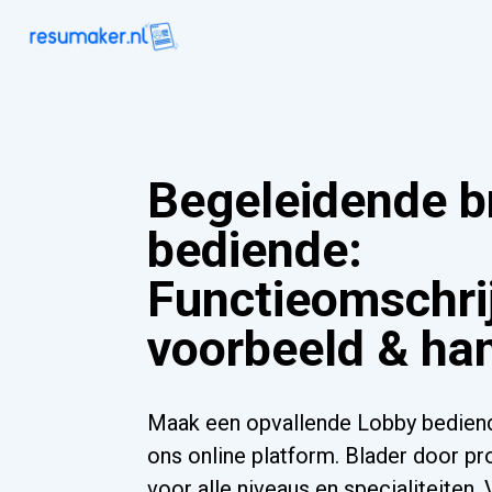
Begeleidende b
bediende:
Functieomschrij
voorbeeld & ha
Maak een opvallende Lobby bediende
ons online platform. Blader door pr
voor alle niveaus en specialiteiten