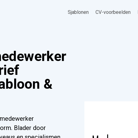
Sjablonen
CV-voorbeelden
medewerker
rief
jabloon &
tsmedewerker
tform. Blader door
iveaus en specialismen.