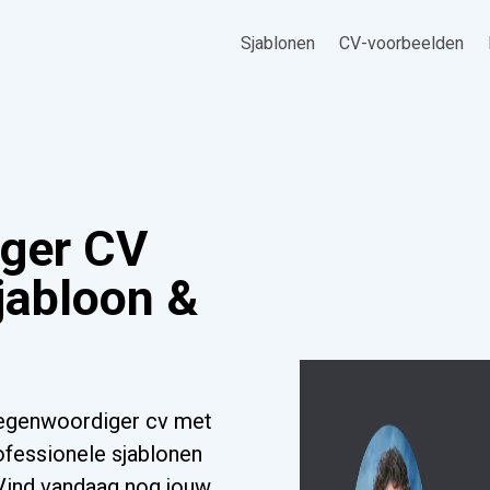
Sjablonen
CV-voorbeelden
iger CV
jabloon &
tegenwoordiger cv met
ofessionele sjablonen
. Vind vandaag nog jouw