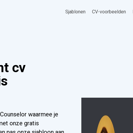
Sjablonen
CV-voorbeelden
nt cv
is
 Counselor waarmee je
 met onze gratis
 en pas onze sjabloon aan