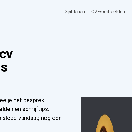
Sjablonen
CV-voorbeelden
 cv
is
ee je het gesprek
lden en schrijftips.
n sleep vandaag nog een