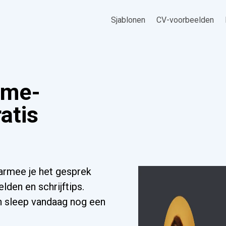
Sjablonen
CV-voorbeelden
ame-
ratis
armee je het gesprek
lden en schrijftips.
n sleep vandaag nog een