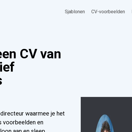
Sjablonen
CV-voorbeelden
een CV van
ief
s
 directeur waarmee je het
s voorbeelden en
bloon aan en sleep